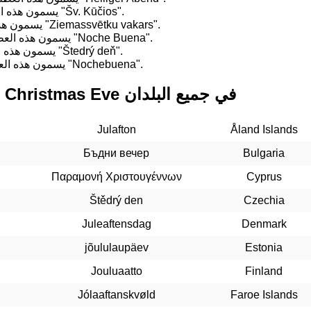
في Lithuania, يسمون هذه العطلة "Šv. Kūčios".
في Latvia, يسمون هذه العطلة "Ziemassvētku vakars".
في Puerto Rico, يسمون هذه العطلة "Noche Buena".
في Slovakia, يسمون هذه العطلة "Štedrý deň".
في Venezuela, يسمون هذه العطلة "Nochebuena".
التواريخ الماضية لـ Christmas Eve في جميع البلدان
Julafton
Åland Islands
Бъдни вечер
Bulgaria
Παραμονή Χριστουγέννων
Cyprus
Štědrý den
Czechia
Juleaftensdag
Denmark
jõululaupäev
Estonia
Jouluaatto
Finland
Jólaaftanskvøld
Faroe Islands