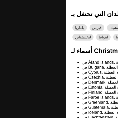
تشيك
قبرص
بلغاريا
ا
ليتوانيا
ليختنشتاين