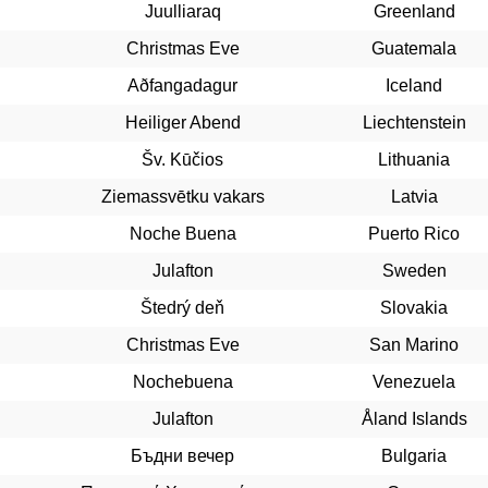
Juulliaraq
Greenland
Christmas Eve
Guatemala
Aðfangadagur
Iceland
Heiliger Abend
Liechtenstein
Šv. Kūčios
Lithuania
Ziemassvētku vakars
Latvia
Noche Buena
Puerto Rico
Julafton
Sweden
Štedrý deň
Slovakia
Christmas Eve
San Marino
Nochebuena
Venezuela
Julafton
Åland Islands
Бъдни вечер
Bulgaria