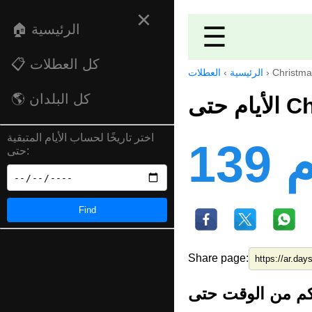
×
☰
🏠 الرئيسية
📋 كل العطلات
Christma
›
الرئيسية
›
العطلات
🌎 كل البلدان
Chri
اختر تاريخًا لحساب الأيام المتبقية
ام
حتى:
Find
Share page: