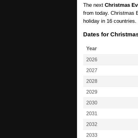
The next
Christmas Ev
from today. Christmas E
holiday in 16 countries.
Dates for Christma
Year
2026
2027
2028
2029
2030
2031
2032
2033