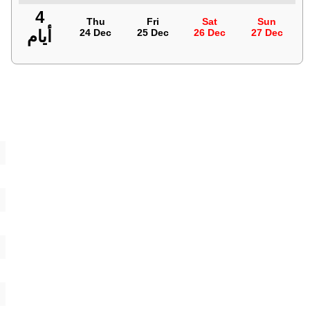
4
Thu
Fri
Sat
Sun
27 Dec
26 Dec
25 Dec
24 Dec
أيام