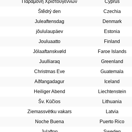
Παραμονή Χριστουγέννων
Cyprus
Štědrý den
Czechia
Juleaftensdag
Denmark
jõululaupäev
Estonia
Jouluaatto
Finland
Jólaaftanskvøld
Faroe Islands
Juulliaraq
Greenland
Christmas Eve
Guatemala
Aðfangadagur
Iceland
Heiliger Abend
Liechtenstein
Šv. Kūčios
Lithuania
Ziemassvētku vakars
Latvia
Noche Buena
Puerto Rico
Julafton
Sweden