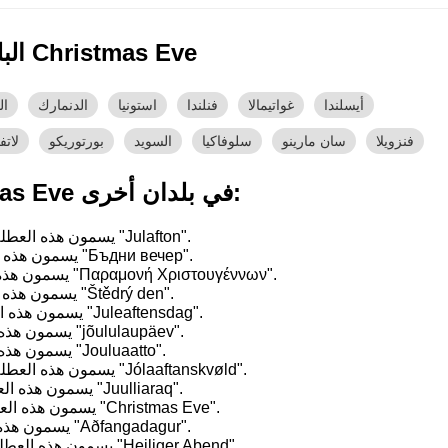
البلدان التي تحتفل بـ Christmas Eve
أيسلندا
غواتيمالا
فنلندا
استونيا
الدنمارك
ال
فنزويلا
سان مارينو
سلوفاكيا
السويد
بورتوريكو
لاتفي
أسماء لـ Christmas Eve في بلدان أخرى:
في Åland Islands, يسمون هذه العطلة "Julafton".
في Bulgaria, يسمون هذه العطلة "Бъдни вечер".
في Cyprus, يسمون هذه العطلة "Παραμονή Χριστουγέννων".
في Czechia, يسمون هذه العطلة "Štědrý den".
في Denmark, يسمون هذه العطلة "Juleaftensdag".
في Estonia, يسمون هذه العطلة "jõululaupäev".
في Finland, يسمون هذه العطلة "Jouluaatto".
في Faroe Islands, يسمون هذه العطلة "Jólaaftanskvøld".
في Greenland, يسمون هذه العطلة "Juulliaraq".
في Guatemala, يسمون هذه العطلة "Christmas Eve".
في Iceland, يسمون هذه العطلة "Aðfangadagur".
في Liechtenstein, يسمون هذه العطلة "Heiliger Abend".