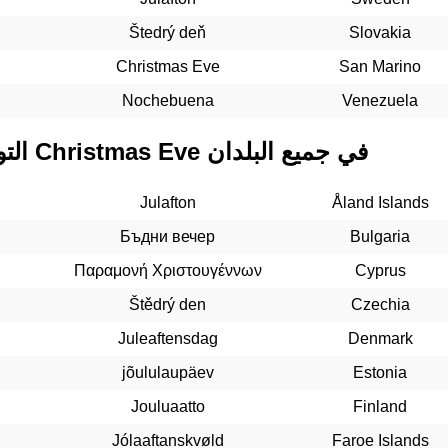
Štedrý deň
Slovakia
Christmas Eve
San Marino
Nochebuena
Venezuela
التواريخ المستقبلية لـ Christmas Eve في جميع البلدان
Julafton
Åland Islands
Бъдни вечер
Bulgaria
Παραμονή Χριστουγέννων
Cyprus
Štědrý den
Czechia
Juleaftensdag
Denmark
jõululaupäev
Estonia
Jouluaatto
Finland
Jólaaftanskvøld
Faroe Islands