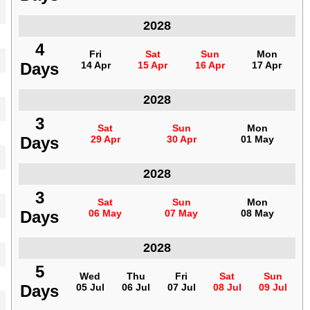
2028
التشيك
4
4
Fri
Fri
Sat
Sat
Sun
Sun
Mon
Mon
Days
Days
14 Apr
14 Apr
15 Apr
15 Apr
16 Apr
16 Apr
17 Apr
17 Apr
2028
التشيك
3
3
Sat
Sat
Sun
Sun
Mon
Mon
Days
Days
29 Apr
29 Apr
30 Apr
30 Apr
01 May
01 May
2028
التشيك
3
3
Sat
Sat
Sun
Sun
Mon
Mon
Days
Days
06 May
06 May
07 May
07 May
08 May
08 May
2028
التشيك
5
5
Wed
Wed
Thu
Thu
Fri
Fri
Sat
Sat
Sun
Sun
Days
Days
05 Jul
05 Jul
06 Jul
06 Jul
07 Jul
07 Jul
08 Jul
08 Jul
09 Jul
09 Jul