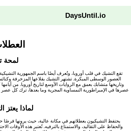
DaysUntil.io
العطلا
لمحة ت
تقع التشيك في قلب أوروبا، وتُعرف أيضًا باسم الجمهورية التشيكية، 
العصور الوسطى المبكرة. تشتهر التشيك بقلاعها المزخرفة وكنائسها
وتاريخها متشابك بعمق مع الروايات الأوسع لتاريخ أوروبا. من أيامها
عصرها في الإمبراطورية النمساوية المجرية وما بعدها، ترك كل عصر 
لماذا يعتز ا
يحتفظ التشيكيون بعطلاتهم في مكانة عالية، حيث يرونها فرصًا حيوي
والحفاظ على التقاليد، والاستمتاع بالترفيه. تُعتبر هذه الأوقات ال