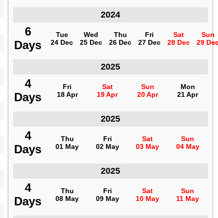
2024
التشيك
6
6
Tue
Tue
Wed
Wed
Thu
Thu
Fri
Fri
Sat
Sat
Sun
Sun
Days
Days
24 Dec
24 Dec
25 Dec
25 Dec
26 Dec
26 Dec
27 Dec
27 Dec
28 Dec
28 Dec
29 De
29 De
2025
التشيك
4
4
Fri
Fri
Sat
Sat
Sun
Sun
Mon
Mon
Days
Days
18 Apr
18 Apr
19 Apr
19 Apr
20 Apr
20 Apr
21 Apr
21 Apr
2025
التشيك
4
4
Thu
Thu
Fri
Fri
Sat
Sat
Sun
Sun
Days
Days
01 May
01 May
02 May
02 May
03 May
03 May
04 May
04 May
2025
التشيك
4
4
Thu
Thu
Fri
Fri
Sat
Sat
Sun
Sun
Days
Days
08 May
08 May
09 May
09 May
10 May
10 May
11 May
11 May