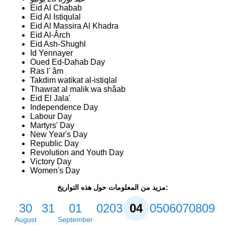
Eid Al Chabab
Eid Al Istiqulal
Eid Al Massira Al Khadra
Eid Al-Ârch
Eid Ash-Shughl
Id Yennayer
Oued Ed-Dahab Day
Ras l' âm
Takdim watikat al-istiqlal
Thawrat al malik wa shâab
Eid El Jala'
Independence Day
Labour Day
Martyrs' Day
New Year's Day
Republic Day
Revolution and Youth Day
Victory Day
Women's Day
مزيد من المعلومات حول هذه التواريخ:
30
31
01
02
03
04
05
06
07
08
09
August
September