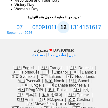
Revolution and Youth Day
Victory Day
Women's Day
مزيد من المعلومات حول هذه التواريخ:
07
08
09
10
11
12
13
14
15
16
17
September 2026
DaysUntil.io
❤
مصنوع بـ
حول
|
تواصل معنا
|
مساعدة
🇺🇸 English
|
🇫🇷 Français
|
🇩🇪 Deutsch
|
🇵🇹 Português
|
🇪🇸 Español
|
🇩🇰 Dansk
|
🇸🇪 Svenska
|
🇮🇹 Italiano
|
🇳🇱 Nederlands
|
🇷🇺 Русский
|
🇳🇴 Norsk
|
🇫🇮 Suomi
|
🇹🇷 Türkçe
|
🇮🇩 Bahasa Indonesia
|
🇻🇳 Tiếng Việt
|
🇵🇱 Polski
|
🇨🇳 中文
|
🇯🇵 日本語
|
🇰🇷 한국어
|
🇷🇸 Српски
|
🇪🇪 Eesti
|
🇬🇷 Ελληνικά
|
🇨🇿 Čeština
|
🇸🇰 Slovenčina
|
🇭🇺 Magyar
|