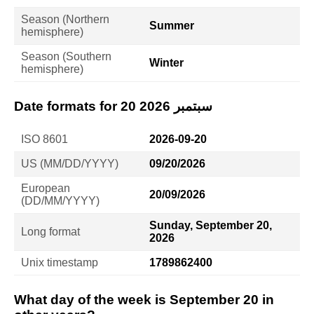
Season (Northern
Summer
hemisphere)
Season (Southern
Winter
hemisphere)
Date formats for 20 سبتمبر 2026
ISO 8601
2026-09-20
US (MM/DD/YYYY)
09/20/2026
European
20/09/2026
(DD/MM/YYYY)
Sunday, September 20,
Long format
2026
Unix timestamp
1789862400
What day of the week is September 20 in