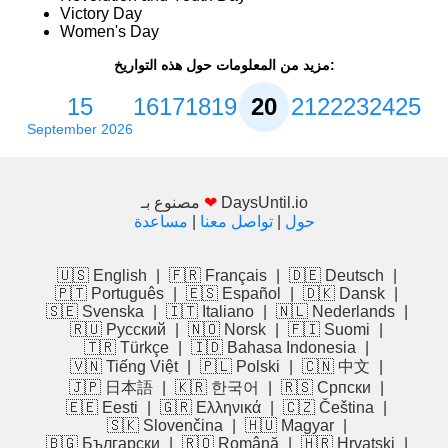
Victory Day
Women's Day
مزيد من المعلومات حول هذه التواريخ:
15
16
17
18
19
20
21
22
23
24
25
September 2026
DaysUntil.io
❤
مصنوع بـ
حول
|
تواصل معنا
|
مساعدة
🇺🇸 English
|
🇫🇷 Français
|
🇩🇪 Deutsch
|
🇵🇹 Português
|
🇪🇸 Español
|
🇩🇰 Dansk
|
🇸🇪 Svenska
|
🇮🇹 Italiano
|
🇳🇱 Nederlands
|
🇷🇺 Русский
|
🇳🇴 Norsk
|
🇫🇮 Suomi
|
🇹🇷 Türkçe
|
🇮🇩 Bahasa Indonesia
|
🇻🇳 Tiếng Việt
|
🇵🇱 Polski
|
🇨🇳 中文
|
🇯🇵 日本語
|
🇰🇷 한국어
|
🇷🇸 Српски
|
🇪🇪 Eesti
|
🇬🇷 Ελληνικά
|
🇨🇿 Čeština
|
🇸🇰 Slovenčina
|
🇭🇺 Magyar
|
🇧🇬 Български
|
🇷🇴 Română
|
🇭🇷 Hrvatski
|