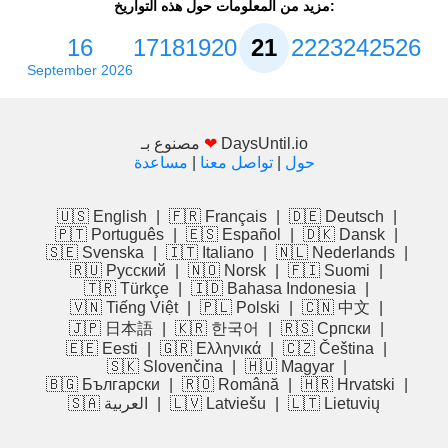
مزيد من المعلومات حول هذه التواريخ:
16
17
18
19
20
21
22
23
24
25
26
September 2026
DaysUntil.io
❤
مصنوع بـ
حول
|
تواصل معنا
|
مساعدة
🇺🇸 English
|
🇫🇷 Français
|
🇩🇪 Deutsch
|
🇵🇹 Português
|
🇪🇸 Español
|
🇩🇰 Dansk
|
🇸🇪 Svenska
|
🇮🇹 Italiano
|
🇳🇱 Nederlands
|
🇷🇺 Русский
|
🇳🇴 Norsk
|
🇫🇮 Suomi
|
🇹🇷 Türkçe
|
🇮🇩 Bahasa Indonesia
|
🇻🇳 Tiếng Việt
|
🇵🇱 Polski
|
🇨🇳 中文
|
🇯🇵 日本語
|
🇰🇷 한국어
|
🇷🇸 Српски
|
🇪🇪 Eesti
|
🇬🇷 Ελληνικά
|
🇨🇿 Čeština
|
🇸🇰 Slovenčina
|
🇭🇺 Magyar
|
🇧🇬 Български
|
🇷🇴 Română
|
🇭🇷 Hrvatski
|
🇱🇹 Lietuvių
|
🇱🇻 Latviešu
|
🇸🇦 العربية