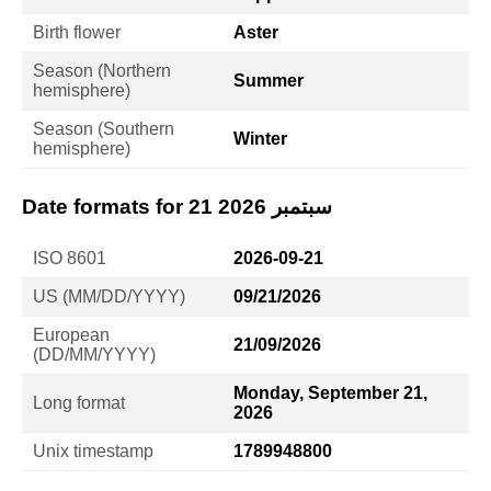
Birth flower
Aster
Season (Northern
Summer
hemisphere)
Season (Southern
Winter
hemisphere)
Date formats for 21 سبتمبر 2026
ISO 8601
2026-09-21
US (MM/DD/YYYY)
09/21/2026
European
21/09/2026
(DD/MM/YYYY)
Monday, September 21,
Long format
2026
Unix timestamp
1789948800