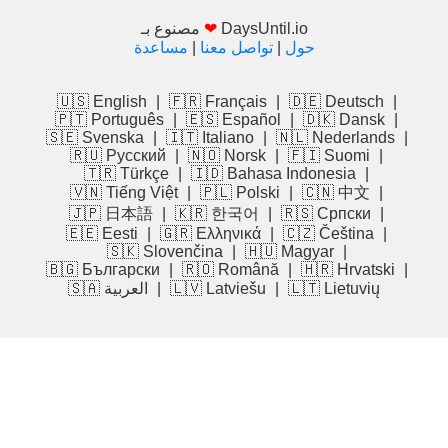
DaysUntil.io
❤
مصنوع بـ
حول
|
تواصل معنا
|
مساعدة
🇺🇸 English
|
🇫🇷 Français
|
🇩🇪 Deutsch
|
🇵🇹 Português
|
🇪🇸 Español
|
🇩🇰 Dansk
|
🇸🇪 Svenska
|
🇮🇹 Italiano
|
🇳🇱 Nederlands
|
🇷🇺 Русский
|
🇳🇴 Norsk
|
🇫🇮 Suomi
|
🇹🇷 Türkçe
|
🇮🇩 Bahasa Indonesia
|
🇻🇳 Tiếng Việt
|
🇵🇱 Polski
|
🇨🇳 中文
|
🇯🇵 日本語
|
🇰🇷 한국어
|
🇷🇸 Српски
|
🇪🇪 Eesti
|
🇬🇷 Ελληνικά
|
🇨🇿 Čeština
|
🇸🇰 Slovenčina
|
🇭🇺 Magyar
|
🇧🇬 Български
|
🇷🇴 Română
|
🇭🇷 Hrvatski
|
🇱🇹 Lietuvių
|
🇱🇻 Latviešu
|
🇸🇦 العربية