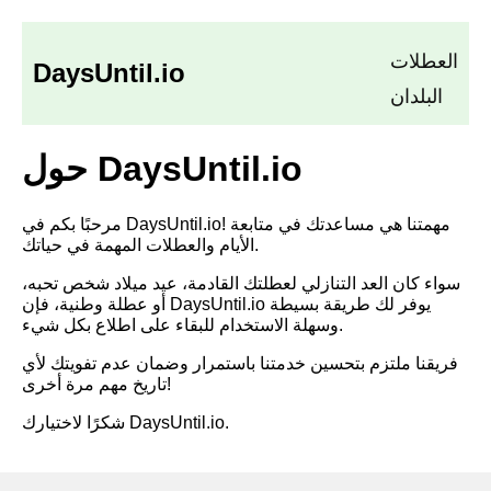
العطلات
DaysUntil.io
البلدان
حول DaysUntil.io
مرحبًا بكم في DaysUntil.io! مهمتنا هي مساعدتك في متابعة
الأيام والعطلات المهمة في حياتك.
سواء كان العد التنازلي لعطلتك القادمة، عيد ميلاد شخص تحبه،
أو عطلة وطنية، فإن DaysUntil.io يوفر لك طريقة بسيطة
وسهلة الاستخدام للبقاء على اطلاع بكل شيء.
فريقنا ملتزم بتحسين خدمتنا باستمرار وضمان عدم تفويتك لأي
تاريخ مهم مرة أخرى!
شكرًا لاختيارك DaysUntil.io.