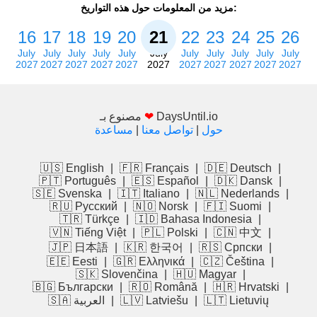
مزيد من المعلومات حول هذه التواريخ:
16
17
18
19
20
21
22
23
24
25
26
July
July
July
July
July
July
July
July
July
July
July
2027
2027
2027
2027
2027
2027
2027
2027
2027
2027
2027
DaysUntil.io
❤
مصنوع بـ
حول
|
تواصل معنا
|
مساعدة
🇺🇸 English
|
🇫🇷 Français
|
🇩🇪 Deutsch
|
🇵🇹 Português
|
🇪🇸 Español
|
🇩🇰 Dansk
|
🇸🇪 Svenska
|
🇮🇹 Italiano
|
🇳🇱 Nederlands
|
🇷🇺 Русский
|
🇳🇴 Norsk
|
🇫🇮 Suomi
|
🇹🇷 Türkçe
|
🇮🇩 Bahasa Indonesia
|
🇻🇳 Tiếng Việt
|
🇵🇱 Polski
|
🇨🇳 中文
|
🇯🇵 日本語
|
🇰🇷 한국어
|
🇷🇸 Српски
|
🇪🇪 Eesti
|
🇬🇷 Ελληνικά
|
🇨🇿 Čeština
|
🇸🇰 Slovenčina
|
🇭🇺 Magyar
|
🇧🇬 Български
|
🇷🇴 Română
|
🇭🇷 Hrvatski
|
🇱🇹 Lietuvių
|
🇱🇻 Latviešu
|
🇸🇦 العربية