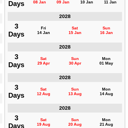
Days
Days
08 Jan
08 Jan
09 Jan
09 Jan
10 Jan
10 Jan
11 Jan
11 Jan
2028
المغرب
3
3
Fri
Fri
Sat
Sat
Sun
Sun
Days
Days
14 Jan
14 Jan
15 Jan
15 Jan
16 Jan
16 Jan
2028
المغرب
3
3
Sat
Sat
Sun
Sun
Mon
Mon
Days
Days
29 Apr
29 Apr
30 Apr
30 Apr
01 May
01 May
2028
المغرب
3
3
Sat
Sat
Sun
Sun
Mon
Mon
Days
Days
12 Aug
12 Aug
13 Aug
13 Aug
14 Aug
14 Aug
2028
المغرب
3
3
Sat
Sat
Sun
Sun
Mon
Mon
Days
Days
19 Aug
19 Aug
20 Aug
20 Aug
21 Aug
21 Aug