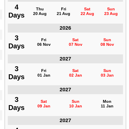
4
4
Thu
Thu
Fri
Fri
Sat
Sat
Sun
Sun
Days
Days
20 Aug
20 Aug
21 Aug
21 Aug
22 Aug
22 Aug
23 Aug
23 Aug
2026
المغرب
3
3
Fri
Fri
Sat
Sat
Sun
Sun
Days
Days
06 Nov
06 Nov
07 Nov
07 Nov
08 Nov
08 Nov
2027
المغرب
3
3
Fri
Fri
Sat
Sat
Sun
Sun
Days
Days
01 Jan
01 Jan
02 Jan
02 Jan
03 Jan
03 Jan
2027
المغرب
3
3
Sat
Sat
Sun
Sun
Mon
Mon
Days
Days
09 Jan
09 Jan
10 Jan
10 Jan
11 Jan
11 Jan
2027
المغرب