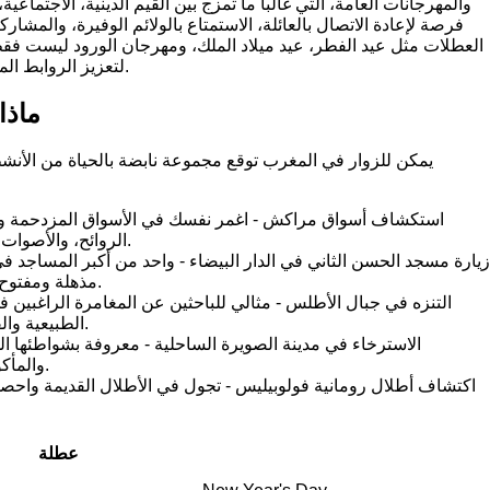
والمهرجانات العامة، التي غالباً ما تمزج بين القيم الدينية، الاجتماعية،
فرصة لإعادة الاتصال بالعائلة، الاستمتاع بالولائم الوفيرة، والمشارك
العطلات مثل عيد الفطر، عيد ميلاد الملك، ومهرجان الورود ليست فقط أ
لتعزيز الروابط المجتمعية وتكريم تراثهم الغني.
ماذا
يمكن للزوار في المغرب توقع مجموعة نابضة بالحياة من الأنشط
استكشاف أسواق مراكش - اغمر نفسك في الأسواق المزدحمة وتجر
الروائح، والأصوات لهذه المدينة التاريخية.
زيارة مسجد الحسن الثاني في الدار البيضاء - واحد من أكبر المساجد في 
مذهلة ومفتوح للزوار غير المسلمين.
التنزه في جبال الأطلس - مثالي للباحثين عن المغامرة الراغبين
الطبيعية والقرى البربرية التقليدية.
الاسترخاء في مدينة الصويرة الساحلية - معروفة بشواطئها ال
والمأكولات البحرية الطازجة.
اكتشاف أطلال رومانية فولوبيليس - تجول في الأطلال القديمة واح
عطلة