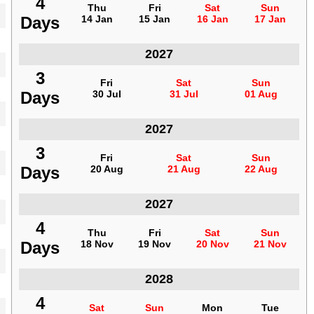
4
4
Thu
Thu
Fri
Fri
Sat
Sat
Sun
Sun
Days
Days
14 Jan
14 Jan
15 Jan
15 Jan
16 Jan
16 Jan
17 Jan
17 Jan
2027
المغرب
3
3
Fri
Fri
Sat
Sat
Sun
Sun
Days
Days
30 Jul
30 Jul
31 Jul
31 Jul
01 Aug
01 Aug
2027
المغرب
3
3
Fri
Fri
Sat
Sat
Sun
Sun
Days
Days
20 Aug
20 Aug
21 Aug
21 Aug
22 Aug
22 Aug
2027
المغرب
4
4
Thu
Thu
Fri
Fri
Sat
Sat
Sun
Sun
Days
Days
18 Nov
18 Nov
19 Nov
19 Nov
20 Nov
20 Nov
21 Nov
21 Nov
2028
المغرب
4
4
Sat
Sat
Sun
Sun
Mon
Mon
Tue
Tue