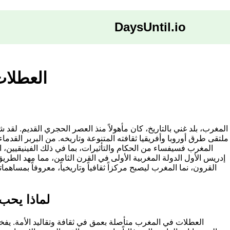
DaysUntil.io
العطلا
المغرب، بلد غني بالتاريخ، كان مأهولاً منذ العصر الحجري القديم. لقد
ملتقى طرق أوروبا وأفريقيا ثقافته المتنوعة وتاريخه. من البربر القدماء
المغرب فسيفساء من الحكام والتأثيرات، بما في ذلك الفينيقيين، 
إدريس الأول الدولة المغربية الأولى في القرن الثامن، مما مهد الطريق
القرون، نما المغرب ليصبح مركزاً ثقافياً وتاريخياً، معروفاً بمساهمات
لماذا يحب 
العطلات في المغرب متأصلة بعمق في ثقافة وتقاليد الأمة. يفخر