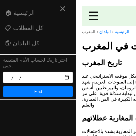
×
☰
🏠 الرئيسية
📋 كل العطلات
الرئيسية
›
البلدان
›
المغرب
🌎 كل البلدان
ت في المغرب
اختر تاريخًا لحساب الأيام المتبقية
تاريخ المغرب
حتى:
 شكل موقعه الاستراتيجي عند
 إلى الفتوحات العربية، شهد
الرومان، والبيزنطيين. أسس
Find
 لبداية سلالة قوية. على مر
ه الكبيرة في الفن، العمارة،
والعلم.
المغاربة عطلاتهم
 المغاربة بشدة بالاحتفالات