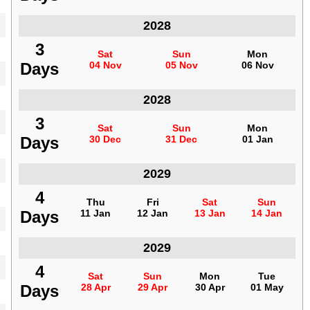
2028
المغرب
3
3
Sat
Sat
Sun
Sun
Mon
Mon
Days
Days
04 Nov
04 Nov
05 Nov
05 Nov
06 Nov
06 Nov
2028
المغرب
3
3
Sat
Sat
Sun
Sun
Mon
Mon
Days
Days
30 Dec
30 Dec
31 Dec
31 Dec
01 Jan
01 Jan
2029
المغرب
4
4
Thu
Thu
Fri
Fri
Sat
Sat
Sun
Sun
Days
Days
11 Jan
11 Jan
12 Jan
12 Jan
13 Jan
13 Jan
14 Jan
14 Jan
2029
المغرب
4
4
Sat
Sat
Sun
Sun
Mon
Mon
Tue
Tue
Days
Days
28 Apr
28 Apr
29 Apr
29 Apr
30 Apr
30 Apr
01 May
01 May