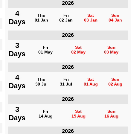
2026
المغرب
4
4
Thu
Thu
Fri
Fri
Sat
Sat
Sun
Sun
Days
Days
01 Jan
01 Jan
02 Jan
02 Jan
03 Jan
03 Jan
04 Jan
04 Jan
2026
المغرب
3
3
Fri
Fri
Sat
Sat
Sun
Sun
Days
Days
01 May
01 May
02 May
02 May
03 May
03 May
2026
المغرب
4
4
Thu
Thu
Fri
Fri
Sat
Sat
Sun
Sun
Days
Days
30 Jul
30 Jul
31 Jul
31 Jul
01 Aug
01 Aug
02 Aug
02 Aug
2026
المغرب
3
3
Fri
Fri
Sat
Sat
Sun
Sun
Days
Days
14 Aug
14 Aug
15 Aug
15 Aug
16 Aug
16 Aug
2026
المغرب