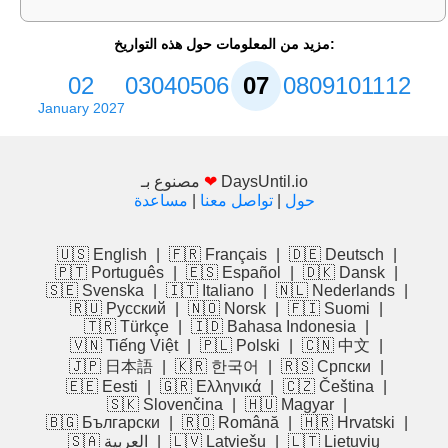
مزيد من المعلومات حول هذه التواريخ:
02
03
04
05
06
07
08
09
10
11
12
January 2027
DaysUntil.io
❤
مصنوع بـ
حول
|
تواصل معنا
|
مساعدة
🇺🇸 English
|
🇫🇷 Français
|
🇩🇪 Deutsch
|
🇵🇹 Português
|
🇪🇸 Español
|
🇩🇰 Dansk
|
🇸🇪 Svenska
|
🇮🇹 Italiano
|
🇳🇱 Nederlands
|
🇷🇺 Русский
|
🇳🇴 Norsk
|
🇫🇮 Suomi
|
🇹🇷 Türkçe
|
🇮🇩 Bahasa Indonesia
|
🇻🇳 Tiếng Việt
|
🇵🇱 Polski
|
🇨🇳 中文
|
🇯🇵 日本語
|
🇰🇷 한국어
|
🇷🇸 Српски
|
🇪🇪 Eesti
|
🇬🇷 Ελληνικά
|
🇨🇿 Čeština
|
🇸🇰 Slovenčina
|
🇭🇺 Magyar
|
🇧🇬 Български
|
🇷🇴 Română
|
🇭🇷 Hrvatski
|
🇱🇹 Lietuvių
|
🇱🇻 Latviešu
|
🇸🇦 العربية