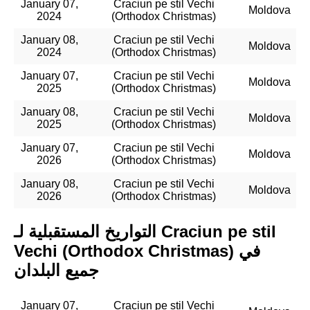
January 07,
Craciun pe stil Vechi
Moldova
2024
(Orthodox Christmas)
January 08,
Craciun pe stil Vechi
Moldova
2024
(Orthodox Christmas)
January 07,
Craciun pe stil Vechi
Moldova
2025
(Orthodox Christmas)
January 08,
Craciun pe stil Vechi
Moldova
2025
(Orthodox Christmas)
January 07,
Craciun pe stil Vechi
Moldova
2026
(Orthodox Christmas)
January 08,
Craciun pe stil Vechi
Moldova
2026
(Orthodox Christmas)
التواريخ المستقبلية لـ Craciun pe stil
Vechi (Orthodox Christmas) في
جميع البلدان
January 07,
Craciun pe stil Vechi