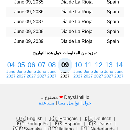
June 09, 2035
Día de La Rioja
Spain
June 09, 2036
Día de La Rioja
Spain
June 09, 2037
Día de La Rioja
Spain
June 09, 2038
Día de La Rioja
Spain
June 09, 2039
Día de La Rioja
Spain
مزيد من المعلومات حول هذه التواريخ:
04
05
06
07
08
09
10
11
12
13
14
June
June
June
June
June
June
June
June
June
June
June
2027
2027
2027
2027
2027
2027
2027
2027
2027
2027
2027
DaysUntil.io
❤
مصنوع بـ
حول
|
تواصل معنا
|
مساعدة
🇺🇸 English
|
🇫🇷 Français
|
🇩🇪 Deutsch
|
🇵🇹 Português
|
🇪🇸 Español
|
🇩🇰 Dansk
|
🇸🇪 Svenska
|
🇮🇹 Italiano
|
🇳🇱 Nederlands
|