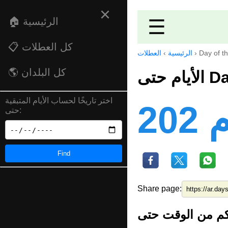
×
☰
🏠 الرئيسية
📋 كل العطلات
Day of t
›
الرئيسية
›
العطلات
🌎 كل البلدان
Day 
اختر تاريخًا لحساب الأيام المتبقية
ام
حتى:
Find
Share page: