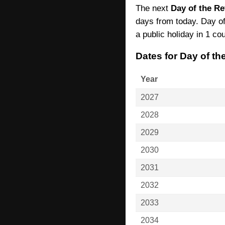
The next
Day of the Re
days from today. Day of
a public holiday in 1 cou
Dates for Day of t
Year
2027
2028
2029
2030
2031
2032
2033
2034