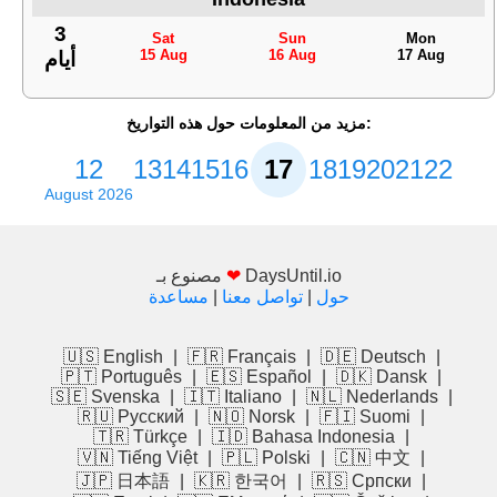
3
Sat
Sun
Mon
15 Aug
16 Aug
17 Aug
أيام
مزيد من المعلومات حول هذه التواريخ:
12
13
14
15
16
17
18
19
20
21
22
August 2026
DaysUntil.io
❤
مصنوع بـ
حول
|
تواصل معنا
|
مساعدة
🇺🇸 English
|
🇫🇷 Français
|
🇩🇪 Deutsch
|
🇵🇹 Português
|
🇪🇸 Español
|
🇩🇰 Dansk
|
🇸🇪 Svenska
|
🇮🇹 Italiano
|
🇳🇱 Nederlands
|
🇷🇺 Русский
|
🇳🇴 Norsk
|
🇫🇮 Suomi
|
🇹🇷 Türkçe
|
🇮🇩 Bahasa Indonesia
|
🇻🇳 Tiếng Việt
|
🇵🇱 Polski
|
🇨🇳 中文
|
🇯🇵 日本語
|
🇰🇷 한국어
|
🇷🇸 Српски
|