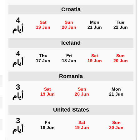
Croatia
4
Sat
Sun
Mon
Tue
22 Jun
21 Jun
20 Jun
19 Jun
أيام
Iceland
4
s
Thu
Fri
Sat
Sun
20 Jun
19 Jun
18 Jun
17 Jun
أيام
Romania
3
Sat
Sun
Mon
21 Jun
20 Jun
19 Jun
أيام
United States
3
Fri
Sat
Sun
20 Jun
19 Jun
18 Jun
أيام