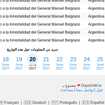
 a la Inmortalidad del General Manuel Belgrano
Argentina
 a la Inmortalidad del General Manuel Belgrano
Argentina
 a la Inmortalidad del General Manuel Belgrano
Argentina
 a la Inmortalidad del General Manuel Belgrano
Argentina
 a la Inmortalidad del General Manuel Belgrano
Argentina
 a la Inmortalidad del General Manuel Belgrano
Argentina
مزيد من المعلومات حول هذه التواريخ:
18
19
20
21
22
23
24
25
June
June
June
June
June
June
June
June
2027
2027
2027
2027
2027
2027
2027
2027
DaysUntil.io
❤
مصنوع بـ
حول
|
تواصل معنا
|
مساعدة
🇷 Français
|
🇩🇪 Deutsch
|
🇵🇹 Português
|
🇪🇸 Español