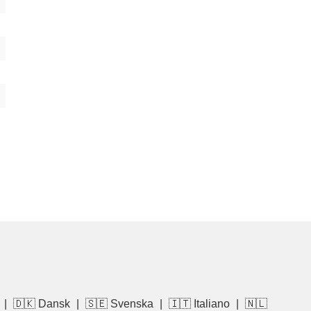
|
🇩🇰 Dansk
|
🇸🇪 Svenska
|
🇮🇹 Italiano
|
🇳🇱