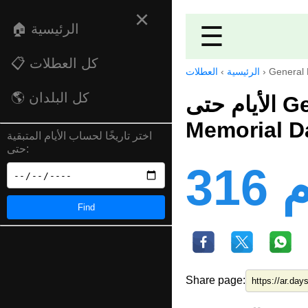
×
☰
🏠 الرئيسية
📋 كل العطلات
General 
›
الرئيسية
›
العطلات
🌎 كل البلدان
الأيام حتى General Manuel Belgrano
Memorial D
اختر تاريخًا لحساب الأيام المتبقية
حتى:
ام
Find
Share page: