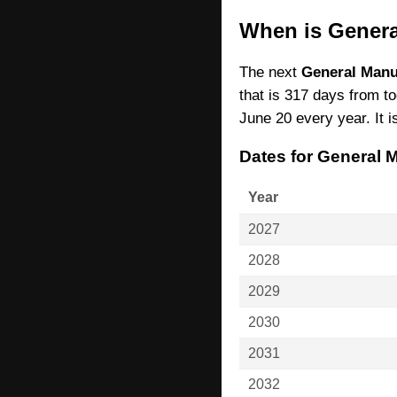
When is Genera
The next
General Manu
that is 317 days from 
June 20 every year. It i
Dates for General 
Year
2027
2028
2029
2030
2031
2032