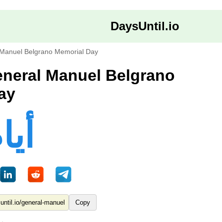
DaysUntil.io
Manuel Belgrano Memorial Day
ay
316 أي
Copy