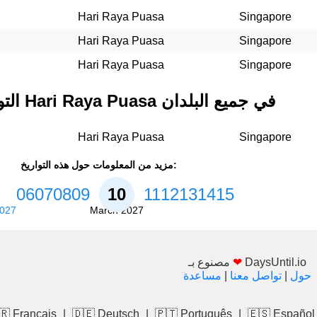
Hari Raya Puasa
Singapore
Hari Raya Puasa
Singapore
Hari Raya Puasa
Singapore
التواريخ المستقبلية لـ Hari Raya Puasa في جميع البلدان
Hari Raya Puasa
Singapore
مزيد من المعلومات حول هذه التواريخ:
06
07
08
09
10
11
12
13
14
15
2027
March 2027
DaysUntil.io
❤
مصنوع بـ
حول
|
تواصل معنا
|
مساعدة
🇷 Français
|
🇩🇪 Deutsch
|
🇵🇹 Português
|
🇪🇸 Español