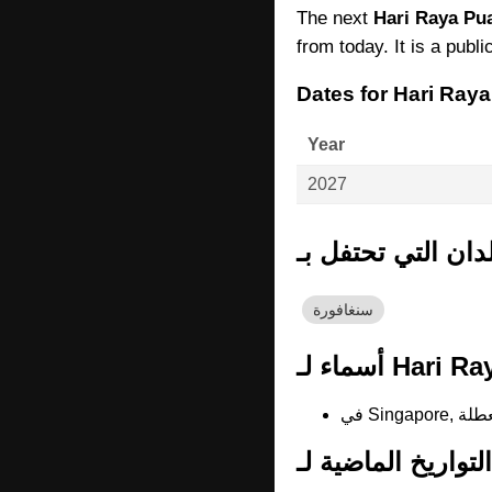
The next
Hari Raya Pu
from today. It is a publi
Dates for Hari Ray
Year
2027
سنغافورة