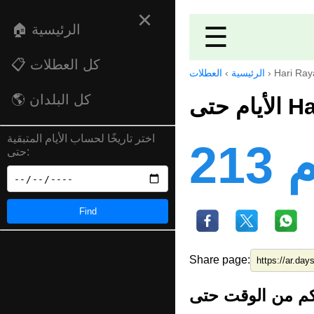
×
☰
🏠 الرئيسية
📋 كل العطلات
Hari Ra
›
الرئيسية
›
العطلات
🌎 كل البلدان
Hari
اختر تاريخًا لحساب الأيام المتبقية
ام
حتى:
Find
Share page: