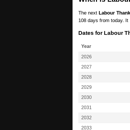
The next
Labour Thank
108 days from today. It 
Dates for Labour T
Year
2026
2027
2028
2029
2030
2031
2032
2033