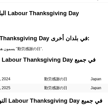
البلدان التي تحتفل بـ Labour Thanksgiving Day
أسماء لـ Labour Thanksgiving Day في بلدان أخرى:
في Japan, يسمون هذه العطلة "勤労感謝の日".
, 2024
勤労感謝の日
Japan
, 2025
勤労感謝の日
Japan
التواريخ