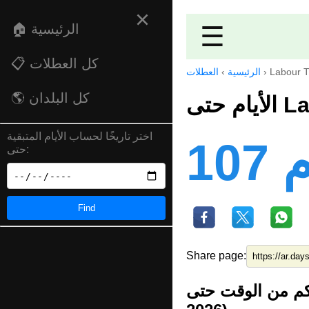
×
☰
🏠 الرئيسية
📋 كل العطلات
Labour T
›
الرئيسية
›
العطلات
🌎 كل البلدان
Lab
اختر تاريخًا لحساب الأيام المتبقية
ام
حتى:
Find
Share page:
 من الوقت حتى Labour Thanksgiving Day (23 نوفمبر