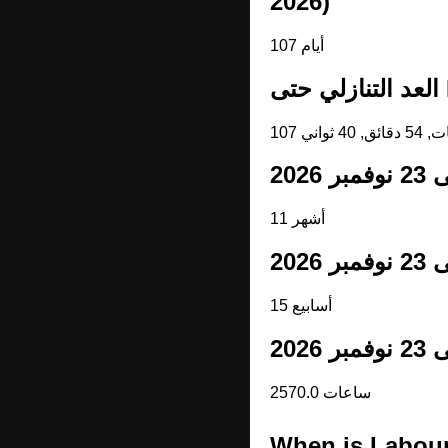
2026)
107 أيام
L
11 أشهر
15 أسابيع
2570.0 ساعات
When is Labou