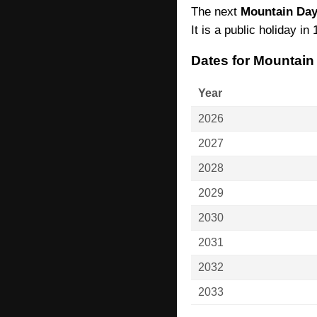
The next
Mountain Da
It is a public holiday in 
Dates for Mountain
Year
2026
2027
2028
2029
2030
2031
2032
2033