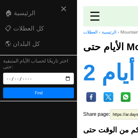
×
🏠 الرئيسية
☰
📋 كل العطلات
العطلات
›
الرئيسية
›
Mountai
🌎 كل البلدان
الأي
اختر تاريخًا لحساب الأيام المتبقية
2 أيام
حتى:
Find
Share page: