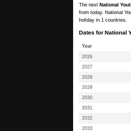
The next
National You
from today. National Yo
holiday in 1 countries.
Dates for National
Year
2026
2027
2028
2029
2030
2031
2032
2033