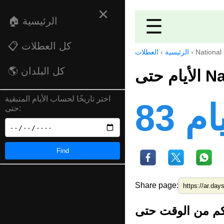
×
🏠 الرئيسية
☰
📋 كل العطلات
العطلات
›
الرئيسية
›
National
🌎 كل البلدان
الأي
اختر تاريخًا لحساب الأيام المتبقية
83 أي
حتى:
Find
Share page: