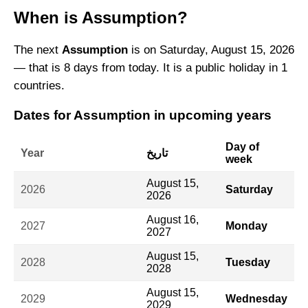
When is Assumption?
The next
Assumption
is on Saturday, August 15, 2026
— that is 8 days from today. It is a public holiday in 1
countries.
Dates for Assumption in upcoming years
Day of
تاريخ
Year
week
August 15,
2026
Saturday
2026
August 16,
2027
Monday
2027
August 15,
2028
Tuesday
2028
August 15,
2029
Wednesday
2029