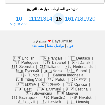
مزيد من المعلومات حول هذه التواريخ:
10
11
12
13
14
15
16
17
18
19
20
August 2026
DaysUntil.io
❤
مصنوع بـ
حول
|
تواصل معنا
|
مساعدة
🇺🇸 English
|
🇫🇷 Français
|
🇩🇪 Deutsch
|
🇵🇹 Português
|
🇪🇸 Español
|
🇩🇰 Dansk
|
🇸🇪 Svenska
|
🇮🇹 Italiano
|
🇳🇱 Nederlands
|
🇷🇺 Русский
|
🇳🇴 Norsk
|
🇫🇮 Suomi
|
🇹🇷 Türkçe
|
🇮🇩 Bahasa Indonesia
|
🇻🇳 Tiếng Việt
|
🇵🇱 Polski
|
🇨🇳 中文
|
🇯🇵 日本語
|
🇰🇷 한국어
|
🇷🇸 Српски
|
🇪🇪 Eesti
|
🇬🇷 Ελληνικά
|
🇨🇿 Čeština
|
🇸🇰 Slovenčina
|
🇭🇺 Magyar
|
🇧🇬 Български
|
🇷🇴 Română
|
🇭🇷 Hrvatski
|
🇱🇹 Lietuvių
|
🇱🇻 Latviešu
|
🇸🇦 العربية