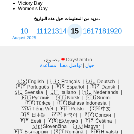
Victory Day
Women's Day
مزيد من المعلومات حول هذه التواريخ:
10
11
12
13
14
15
16
17
18
19
20
August 2025
DaysUntil.io
❤
مصنوع بـ
حول
|
تواصل معنا
|
مساعدة
🇺🇸 English
|
🇫🇷 Français
|
🇩🇪 Deutsch
|
🇵🇹 Português
|
🇪🇸 Español
|
🇩🇰 Dansk
|
🇸🇪 Svenska
|
🇮🇹 Italiano
|
🇳🇱 Nederlands
|
🇷🇺 Русский
|
🇳🇴 Norsk
|
🇫🇮 Suomi
|
🇹🇷 Türkçe
|
🇮🇩 Bahasa Indonesia
|
🇻🇳 Tiếng Việt
|
🇵🇱 Polski
|
🇨🇳 中文
|
🇯🇵 日本語
|
🇰🇷 한국어
|
🇷🇸 Српски
|
🇪🇪 Eesti
|
🇬🇷 Ελληνικά
|
🇨🇿 Čeština
|
🇸🇰 Slovenčina
|
🇭🇺 Magyar
|
🇧🇬 Български
|
🇷🇴 Română
|
🇭🇷 Hrvatski
|