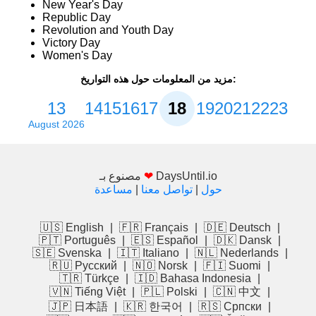
New Year's Day
Republic Day
Revolution and Youth Day
Victory Day
Women's Day
مزيد من المعلومات حول هذه التواريخ:
13
14
15
16
17
18
19
20
21
22
23
August 2026
DaysUntil.io
❤
مصنوع بـ
حول
|
تواصل معنا
|
مساعدة
🇺🇸 English
|
🇫🇷 Français
|
🇩🇪 Deutsch
|
🇵🇹 Português
|
🇪🇸 Español
|
🇩🇰 Dansk
|
🇸🇪 Svenska
|
🇮🇹 Italiano
|
🇳🇱 Nederlands
|
🇷🇺 Русский
|
🇳🇴 Norsk
|
🇫🇮 Suomi
|
🇹🇷 Türkçe
|
🇮🇩 Bahasa Indonesia
|
🇻🇳 Tiếng Việt
|
🇵🇱 Polski
|
🇨🇳 中文
|
🇯🇵 日本語
|
🇰🇷 한국어
|
🇷🇸 Српски
|