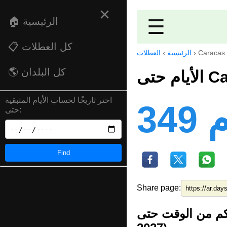
×
🏠 الرئيسية
☰
📋 كل العطلات
العطلات
›
الرئيسية
›
Caracas 
🌎 كل البلدان
الأ
اختر تاريخًا لحساب الأيام المتبقية
34
حتى:
Find
Share page:
كم من الوقت حتى Caracas City Foundation Day (25 يول