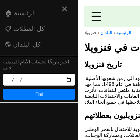
×
☰
🏠 الرئيسية
📋 كل العطلات
الرئيسية
›
البلدان
›
فنزويلا
🌎 كل البلدان
ت في فنزويلا
اختر تاريخًا لحساب الأيام المتبقية
تاريخ فنزويلا
حتى:
ود إلى زمن شعوبها الأصلية.
كان كريستوفر كولومبوس من أوائل الأوروبيين الذين استكشفوا المنطقة في عام 1498، مما مهد
ثابة ملتقى للثقافات، تأثرت
Find
 العادات والاحتفالات النابضة
فنزويليون بعطلاتهم
وية للاحتفال بالفخر الوطني
 العائلات، ومشاركة الوجبات،