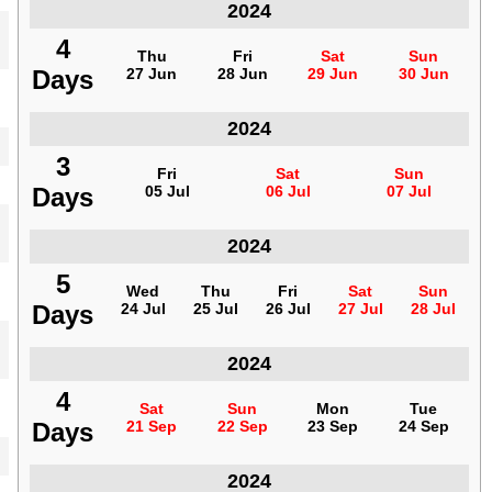
2024
فنزويلا
4
4
Thu
Thu
Fri
Fri
Sat
Sat
Sun
Sun
Days
Days
27 Jun
27 Jun
28 Jun
28 Jun
29 Jun
29 Jun
30 Jun
30 Jun
2024
فنزويلا
3
3
Fri
Fri
Sat
Sat
Sun
Sun
Days
Days
05 Jul
05 Jul
06 Jul
06 Jul
07 Jul
07 Jul
2024
فنزويلا
5
5
Wed
Wed
Thu
Thu
Fri
Fri
Sat
Sat
Sun
Sun
Days
Days
24 Jul
24 Jul
25 Jul
25 Jul
26 Jul
26 Jul
27 Jul
27 Jul
28 Jul
28 Jul
2024
فنزويلا
4
4
Sat
Sat
Sun
Sun
Mon
Mon
Tue
Tue
Days
Days
21 Sep
21 Sep
22 Sep
22 Sep
23 Sep
23 Sep
24 Sep
24 Sep
2024
فنزويلا