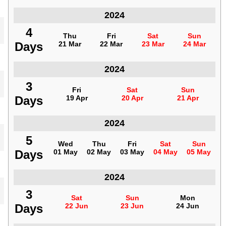
2024
فنزويلا
4
4
Thu
Thu
Fri
Fri
Sat
Sat
Sun
Sun
Days
Days
21 Mar
21 Mar
22 Mar
22 Mar
23 Mar
23 Mar
24 Mar
24 Mar
2024
فنزويلا
3
3
Fri
Fri
Sat
Sat
Sun
Sun
Days
Days
19 Apr
19 Apr
20 Apr
20 Apr
21 Apr
21 Apr
2024
فنزويلا
5
5
Wed
Wed
Thu
Thu
Fri
Fri
Sat
Sat
Sun
Sun
Days
Days
01 May
01 May
02 May
02 May
03 May
03 May
04 May
04 May
05 May
05 May
2024
فنزويلا
3
3
Sat
Sat
Sun
Sun
Mon
Mon
Days
Days
22 Jun
22 Jun
23 Jun
23 Jun
24 Jun
24 Jun