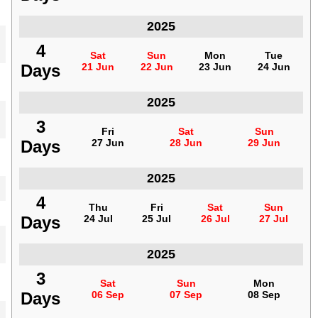
2025
فنزويلا
4
4
Sat
Sat
Sun
Sun
Mon
Mon
Tue
Tue
Days
Days
21 Jun
21 Jun
22 Jun
22 Jun
23 Jun
23 Jun
24 Jun
24 Jun
2025
فنزويلا
3
3
Fri
Fri
Sat
Sat
Sun
Sun
Days
Days
27 Jun
27 Jun
28 Jun
28 Jun
29 Jun
29 Jun
2025
فنزويلا
4
4
Thu
Thu
Fri
Fri
Sat
Sat
Sun
Sun
Days
Days
24 Jul
24 Jul
25 Jul
25 Jul
26 Jul
26 Jul
27 Jul
27 Jul
2025
فنزويلا
3
3
Sat
Sat
Sun
Sun
Mon
Mon
Days
Days
06 Sep
06 Sep
07 Sep
07 Sep
08 Sep
08 Sep