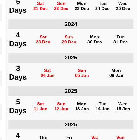
5
5
Sat
Sat
Sun
Sun
Mon
Mon
Tue
Tue
Wed
Wed
Days
Days
21 Dec
21 Dec
22 Dec
22 Dec
23 Dec
23 Dec
24 Dec
24 Dec
25 Dec
25 Dec
2024
فنزويلا
4
4
Sat
Sat
Sun
Sun
Mon
Mon
Tue
Tue
Days
Days
28 Dec
28 Dec
29 Dec
29 Dec
30 Dec
30 Dec
31 Dec
31 Dec
2025
فنزويلا
3
3
Sat
Sat
Sun
Sun
Mon
Mon
Days
Days
04 Jan
04 Jan
05 Jan
05 Jan
06 Jan
06 Jan
2025
فنزويلا
5
5
Sat
Sat
Sun
Sun
Mon
Mon
Tue
Tue
Wed
Wed
Days
Days
11 Jan
11 Jan
12 Jan
12 Jan
13 Jan
13 Jan
14 Jan
14 Jan
15 Jan
15 Jan
2025
فنزويلا
4
4
Thu
Thu
Fri
Fri
Sat
Sat
Sun
Sun