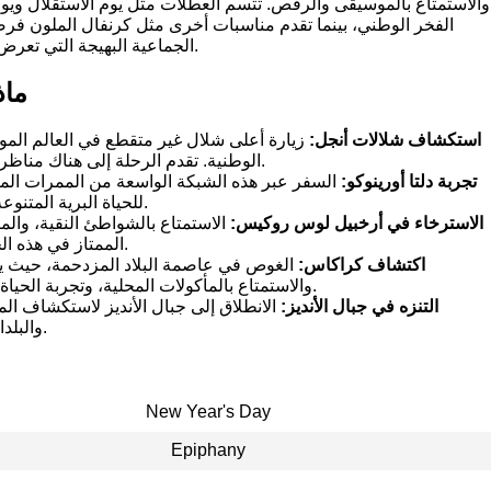
والاستمتاع بالموسيقى والرقص. تتسم العطلات مثل يوم الاستقلال ويوم
الفخر الوطني، بينما تقدم مناسبات أخرى مثل كرنفال الملون فرص
الجماعية البهيجة التي تعرض النسيج الثقافي الغني للبلاد.
ماذ
استكشاف شلالات أنجل:
زيارة أعلى شلال غير متقطع في العالم الموج
الوطنية. تقدم الرحلة إلى هناك مناظر خلابة ومغامرة مثيرة.
تجربة دلتا أورينوكو:
السفر عبر هذه الشبكة الواسعة من الممرات المائي
للحياة البرية المتنوعة والمجتمعات الأصلية.
الاسترخاء في أرخبيل لوس روكيس:
الاستمتاع بالشواطئ النقية، والم
الممتاز في هذه الحديقة البحرية الجميلة.
اكتشاف كراكاس:
الغوص في عاصمة البلاد المزدحمة، حيث يم
والاستمتاع بالمأكولات المحلية، وتجربة الحياة الليلية النابضة بالحياة.
التنزه في جبال الأنديز:
الانطلاق إلى جبال الأنديز لاستكشاف المن
والبلدات الاستعمارية الهادئة.
New Year's Day
Epiphany