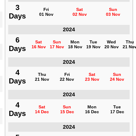
3
3
Fri
Fri
Sat
Sat
Sun
Sun
Days
Days
01 Nov
01 Nov
02 Nov
02 Nov
03 Nov
03 Nov
2024
فنزويلا
6
6
Sat
Sat
Sun
Sun
Mon
Mon
Tue
Tue
Wed
Wed
Thu
Thu
Days
Days
16 Nov
16 Nov
17 Nov
17 Nov
18 Nov
18 Nov
19 Nov
19 Nov
20 Nov
20 Nov
21 No
21 No
2024
فنزويلا
4
4
Thu
Thu
Fri
Fri
Sat
Sat
Sun
Sun
Days
Days
21 Nov
21 Nov
22 Nov
22 Nov
23 Nov
23 Nov
24 Nov
24 Nov
2024
فنزويلا
4
4
Sat
Sat
Sun
Sun
Mon
Mon
Tue
Tue
Days
Days
14 Dec
14 Dec
15 Dec
15 Dec
16 Dec
16 Dec
17 Dec
17 Dec
2024
فنزويلا