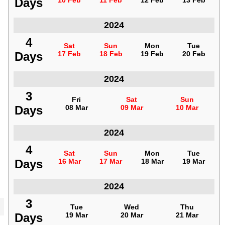
Days
Days
10 Feb
10 Feb
11 Feb
11 Feb
12 Feb
12 Feb
13 Feb
13 Feb
2024
فنزويلا
4
4
Sat
Sat
Sun
Sun
Mon
Mon
Tue
Tue
Days
Days
17 Feb
17 Feb
18 Feb
18 Feb
19 Feb
19 Feb
20 Feb
20 Feb
2024
فنزويلا
3
3
Fri
Fri
Sat
Sat
Sun
Sun
Days
Days
08 Mar
08 Mar
09 Mar
09 Mar
10 Mar
10 Mar
2024
فنزويلا
4
4
Sat
Sat
Sun
Sun
Mon
Mon
Tue
Tue
Days
Days
16 Mar
16 Mar
17 Mar
17 Mar
18 Mar
18 Mar
19 Mar
19 Mar
2024
فنزويلا
3
3
Tue
Tue
Wed
Wed
Thu
Thu
Days
Days
19 Mar
19 Mar
20 Mar
20 Mar
21 Mar
21 Mar