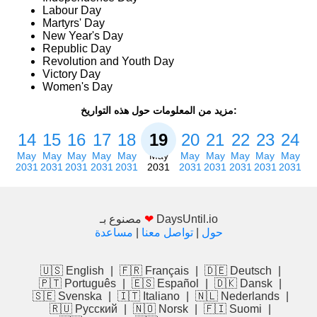
Labour Day
Martyrs' Day
New Year's Day
Republic Day
Revolution and Youth Day
Victory Day
Women's Day
مزيد من المعلومات حول هذه التواريخ:
14
15
16
17
18
19
20
21
22
23
24
May
May
May
May
May
May
May
May
May
May
May
2031
2031
2031
2031
2031
2031
2031
2031
2031
2031
2031
DaysUntil.io
❤
مصنوع بـ
حول
|
تواصل معنا
|
مساعدة
🇺🇸 English
|
🇫🇷 Français
|
🇩🇪 Deutsch
|
🇵🇹 Português
|
🇪🇸 Español
|
🇩🇰 Dansk
|
🇸🇪 Svenska
|
🇮🇹 Italiano
|
🇳🇱 Nederlands
|
🇷🇺 Русский
|
🇳🇴 Norsk
|
🇫🇮 Suomi
|