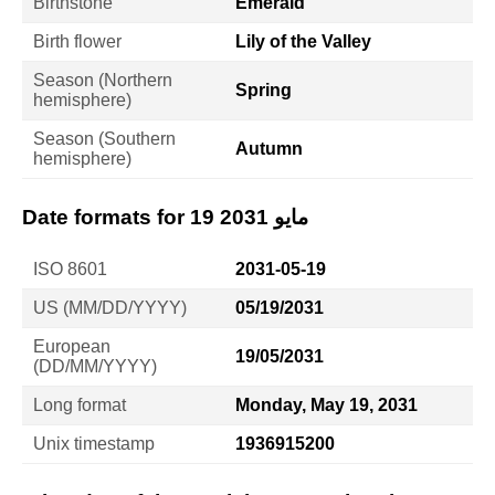
Birthstone
Emerald
Birth flower
Lily of the Valley
Season (Northern
Spring
hemisphere)
Season (Southern
Autumn
hemisphere)
Date formats for 19 مايو 2031
ISO 8601
2031-05-19
US (MM/DD/YYYY)
05/19/2031
European
19/05/2031
(DD/MM/YYYY)
Long format
Monday, May 19, 2031
Unix timestamp
1936915200