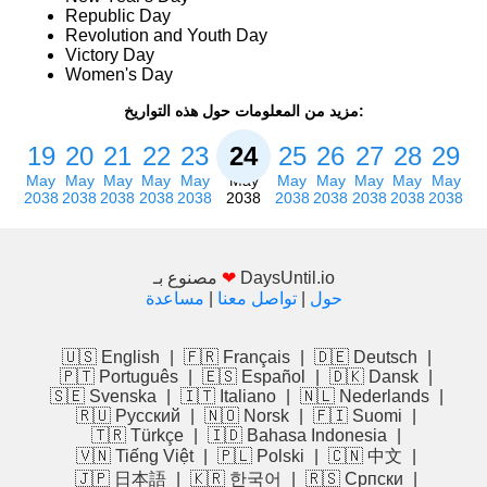
Republic Day
Revolution and Youth Day
Victory Day
Women's Day
مزيد من المعلومات حول هذه التواريخ:
19
20
21
22
23
24
25
26
27
28
29
May
May
May
May
May
May
May
May
May
May
May
2038
2038
2038
2038
2038
2038
2038
2038
2038
2038
2038
DaysUntil.io
❤
مصنوع بـ
حول
|
تواصل معنا
|
مساعدة
🇺🇸 English
|
🇫🇷 Français
|
🇩🇪 Deutsch
|
🇵🇹 Português
|
🇪🇸 Español
|
🇩🇰 Dansk
|
🇸🇪 Svenska
|
🇮🇹 Italiano
|
🇳🇱 Nederlands
|
🇷🇺 Русский
|
🇳🇴 Norsk
|
🇫🇮 Suomi
|
🇹🇷 Türkçe
|
🇮🇩 Bahasa Indonesia
|
🇻🇳 Tiếng Việt
|
🇵🇱 Polski
|
🇨🇳 中文
|
🇯🇵 日本語
|
🇰🇷 한국어
|
🇷🇸 Српски
|