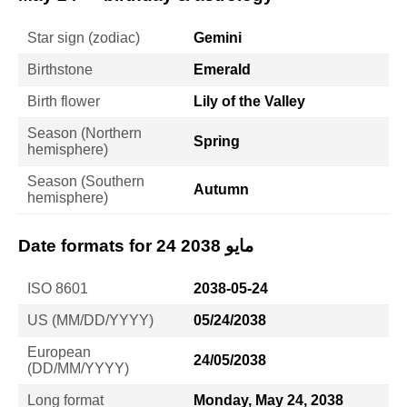
Star sign (zodiac)
Gemini
Birthstone
Emerald
Birth flower
Lily of the Valley
Season (Northern
Spring
hemisphere)
Season (Southern
Autumn
hemisphere)
Date formats for 24 مايو 2038
ISO 8601
2038-05-24
US (MM/DD/YYYY)
05/24/2038
European
24/05/2038
(DD/MM/YYYY)
Long format
Monday, May 24, 2038