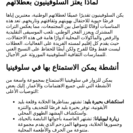
لماذا يعتز السلوفينيون بعطلاتهم
يكن السلوفينيون تقديرًا عميقًا لعطلاتهم الوطنية، معتبرين إياها
فرصًا حيوية للاحتفال بهويتهم وثقافتهم وتاريخهم. تعد هذه
المناسبات أوقاتًا للتواصل بين المجتمعات، مما يعكس التراث
المشترك ويعزز الفخر الوطني. تلعب الموسيقى التقليدية
والرقص والمأكولات المحلية أدوارًا هامة في هذه الاحتفالات،
حيث يقدم كل إقليم لمسته الفريدة على الفعاليات. العطلات
ليست فقط وقتًا للفرح ولكن أيضًا للحفاظ على النسيج الغني
للممارسات الثقافية السلوفينية الموروثة عبر الأجيال.
أنشطة يمكن الاستمتاع بها في سلوفينيا
يمكن للزوار في سلوفينيا الاستمتاع بمجموعة واسعة من
الأنشطة التي تلبي جميع الاهتمامات والأعمار. إليك بعض
التوصيات الأعلى:
استكشاف بحيرة بليد:
تشتهر بمناظرها الخلابة وقلعة بليد
الأيقونية، توفر بحيرة بليد فرصًا للتجديف والتنزه
واستكشاف المشهد الطهوي المحلي.
زيارة ليوبليانا:
تشتهر العاصمة بأجوائها النابضة بالحياة،
وجسورها الخلابة، وسوقها المزدحم الذي يقدم مجموعة
متنوعة من الحرف والأطعمة المحلية.