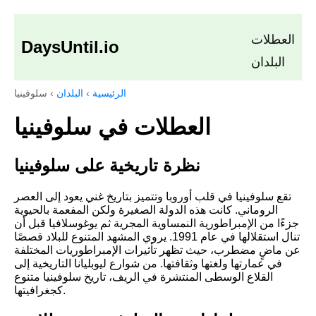
العطلات
DaysUntil.io
البلدان
الرئيسية
›
البلدان
›
سلوفينيا
العطلات في سلوفينيا
نظرة تاريخية على سلوفينيا
تقع سلوفينيا في قلب أوروبا وتتميز بتاريخ غني يعود إلى العصر
الروماني. كانت هذه الدولة الصغيرة ولكن المفعمة بالحيوية
جزءًا من الإمبراطورية النمساوية المجرية ثم يوغوسلافيا قبل أن
تنال استقلالها في عام 1991. يروي المشهد المتنوع للبلاد قصصًا
عن ماضٍ مضطرب، حيث تظهر تأثيرات الإمبراطوريات المختلفة
في عمارتها ولغتها وثقافتها. من شوارع ليوبليانا التاريخية إلى
القلاع الوسطى المنتشرة في الريف، تاريخ سلوفينيا متنوع
كجغرافيتها.