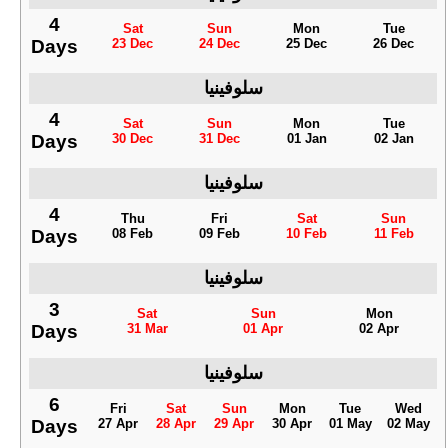
4
Sat
Sun
Mon
Tue
Days
23 Dec
24 Dec
25 Dec
26 Dec
سلوفينيا
4
Sat
Sun
Mon
Tue
Days
30 Dec
31 Dec
01 Jan
02 Jan
سلوفينيا
4
Thu
Fri
Sat
Sun
Days
08 Feb
09 Feb
10 Feb
11 Feb
سلوفينيا
3
Sat
Sun
Mon
Days
31 Mar
01 Apr
02 Apr
سلوفينيا
6
Fri
Sat
Sun
Mon
Tue
Wed
Days
27 Apr
28 Apr
29 Apr
30 Apr
01 May
02 May