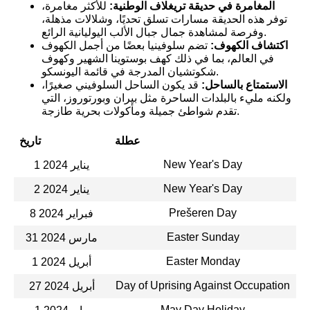
المغامرة في حديقة تريغلاف الوطنية:
للأكثر مغامرة،
توفر هذه الحديقة مسارات تسلق تحديًا، وشلالات مذهلة،
وفرصة لمشاهدة جمال جبال الألب اليوليانية الرائع.
اكتشاف الكهوف:
تضم سلوفينيا بعضًا من أجمل الكهوف
في العالم، بما في ذلك كهف بوستوينا الشهير وكهوف
شكوتشيان المدرجة في قائمة اليونسكو.
الاستمتاع بالساحل:
قد يكون الساحل السلوفيني صغيرًا،
ولكنه مليء بالبلدات الساحرة مثل بيران وبورتوروز، التي
تقدم شواطئ جميلة ومأكولات بحرية طازجة.
عطلة
تاريخ
New Year's Day
1 يناير 2024
New Year's Day
2 يناير 2024
Prešeren Day
8 فبراير 2024
Easter Sunday
31 مارس 2024
Easter Monday
1 أبريل 2024
Day of Uprising Against Occupation
27 أبريل 2024
May Day Holiday