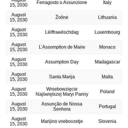
Ferragosto o Assunzione
Italy
15, 2030
August
Žolinė
Lithuania
15, 2030
August
Léiffrawëschdag
Luxembourg
15, 2030
August
L'Assomption de Marie
Monaco
15, 2030
August
Assumption Day
Madagascar
15, 2030
August
Santa Marija
Malta
15, 2030
August
Wniebowzięcie
Poland
15, 2030
Najświętszej Maryi Panny
August
Assunção de Nossa
Portugal
15, 2030
Senhora
August
Marijino vnebovzetje
Slovenia
15, 2030