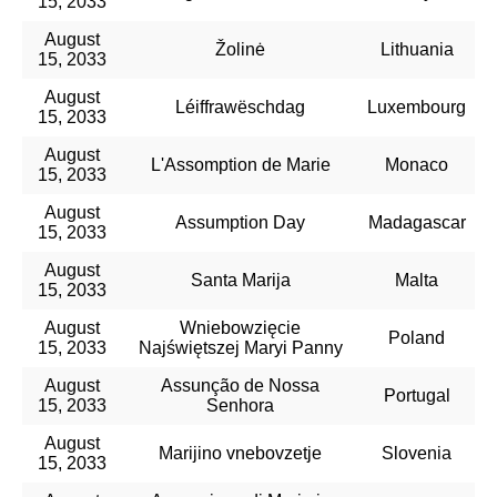
15, 2033
August
Žolinė
Lithuania
15, 2033
August
Léiffrawëschdag
Luxembourg
15, 2033
August
L'Assomption de Marie
Monaco
15, 2033
August
Assumption Day
Madagascar
15, 2033
August
Santa Marija
Malta
15, 2033
August
Wniebowzięcie
Poland
15, 2033
Najświętszej Maryi Panny
August
Assunção de Nossa
Portugal
15, 2033
Senhora
August
Marijino vnebovzetje
Slovenia
15, 2033