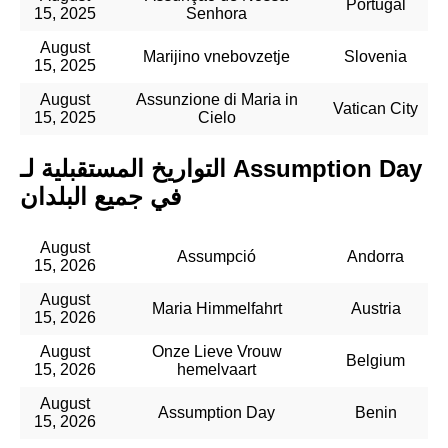
Portugal
15, 2025
Senhora
August
Marijino vnebovzetje
Slovenia
15, 2025
August
Assunzione di Maria in
Vatican City
15, 2025
Cielo
التواريخ المستقبلية لـ Assumption Day
في جميع البلدان
August
Assumpció
Andorra
15, 2026
August
Maria Himmelfahrt
Austria
15, 2026
August
Onze Lieve Vrouw
Belgium
15, 2026
hemelvaart
August
Assumption Day
Benin
15, 2026