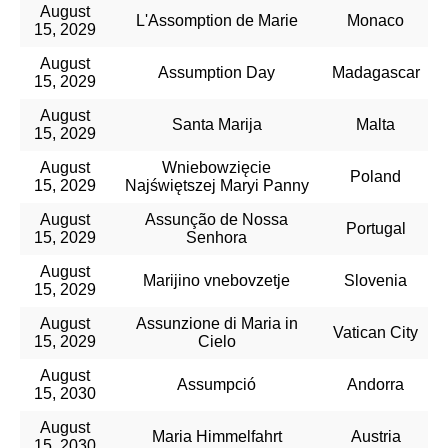
August
L'Assomption de Marie
Monaco
15, 2029
August
Assumption Day
Madagascar
15, 2029
August
Santa Marija
Malta
15, 2029
August
Wniebowzięcie
Poland
15, 2029
Najświętszej Maryi Panny
August
Assunção de Nossa
Portugal
15, 2029
Senhora
August
Marijino vnebovzetje
Slovenia
15, 2029
August
Assunzione di Maria in
Vatican City
15, 2029
Cielo
August
Assumpció
Andorra
15, 2030
August
Maria Himmelfahrt
Austria
15, 2030