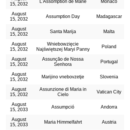
L'Assomption de Marie
Monaco
15, 2032
August
Assumption Day
Madagascar
15, 2032
August
Santa Marija
Malta
15, 2032
August
Wniebowzięcie
Poland
15, 2032
Najświętszej Maryi Panny
August
Assunção de Nossa
Portugal
15, 2032
Senhora
August
Marijino vnebovzetje
Slovenia
15, 2032
August
Assunzione di Maria in
Vatican City
15, 2032
Cielo
August
Assumpció
Andorra
15, 2033
August
Maria Himmelfahrt
Austria
15, 2033