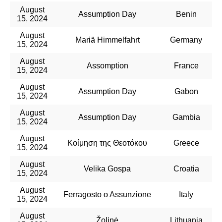
August
Assumption Day
Benin
15, 2024
August
Mariä Himmelfahrt
Germany
15, 2024
August
Assomption
France
15, 2024
August
Assumption Day
Gabon
15, 2024
August
Assumption Day
Gambia
15, 2024
August
Κοίμηση της Θεοτόκου
Greece
15, 2024
August
Velika Gospa
Croatia
15, 2024
August
Ferragosto o Assunzione
Italy
15, 2024
August
Žolinė
Lithuania