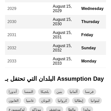
August 15,
2029
Wednesday
2029
August 15,
2030
Thursday
2030
August 15,
2031
Friday
2031
August 15,
2032
Sunday
2032
August 15,
2033
Monday
2033
البلدان التي تحتفل بـ Assumption Day
فرنسا
ألمانيا
بنين
بلجيكا
النمسا
أندورا
ليتوانيا
إيطاليا
كرواتيا
اليونان
غامبيا
الغابون
بولندا
مالطا
مدغشقر
موناكو
لوكسمبورغ