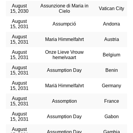
August
Assunzione di Maria in
Vatican City
15, 2030
Cielo
August
Assumpció
Andorra
15, 2031
August
Maria Himmelfahrt
Austria
15, 2031
August
Onze Lieve Vrouw
Belgium
15, 2031
hemelvaart
August
Assumption Day
Benin
15, 2031
August
Mariä Himmelfahrt
Germany
15, 2031
August
Assomption
France
15, 2031
August
Assumption Day
Gabon
15, 2031
August
Assumption Day
Gambia