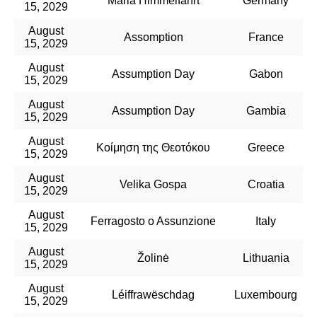
Mariä Himmelfahrt
Germany
15, 2029
August
Assomption
France
15, 2029
August
Assumption Day
Gabon
15, 2029
August
Assumption Day
Gambia
15, 2029
August
Κοίμηση της Θεοτόκου
Greece
15, 2029
August
Velika Gospa
Croatia
15, 2029
August
Ferragosto o Assunzione
Italy
15, 2029
August
Žolinė
Lithuania
15, 2029
August
Léiffrawëschdag
Luxembourg
15, 2029