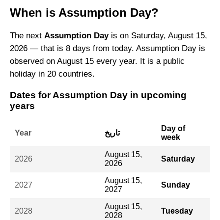
When is Assumption Day?
The next
Assumption Day
is on Saturday, August 15,
2026 — that is 8 days from today. Assumption Day is
observed on August 15 every year. It is a public
holiday in 20 countries.
Dates for Assumption Day in upcoming
years
Day of
تاريخ
Year
week
August 15,
2026
Saturday
2026
August 15,
2027
Sunday
2027
August 15,
2028
Tuesday
2028