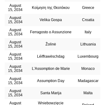
August
Κοίμηση της Θεοτόκου
Greece
15, 2034
August
Velika Gospa
Croatia
15, 2034
August
Ferragosto o Assunzione
Italy
15, 2034
August
Žolinė
Lithuania
15, 2034
August
Léiffrawëschdag
Luxembourg
15, 2034
August
L'Assomption de Marie
Monaco
15, 2034
August
Assumption Day
Madagascar
15, 2034
August
Santa Marija
Malta
15, 2034
August
Wniebowzięcie