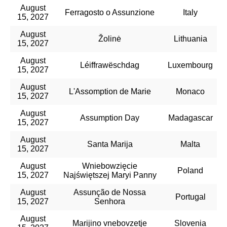
August
Ferragosto o Assunzione
Italy
15, 2027
August
Žolinė
Lithuania
15, 2027
August
Léiffrawëschdag
Luxembourg
15, 2027
August
L'Assomption de Marie
Monaco
15, 2027
August
Assumption Day
Madagascar
15, 2027
August
Santa Marija
Malta
15, 2027
August
Wniebowzięcie
Poland
15, 2027
Najświętszej Maryi Panny
August
Assunção de Nossa
Portugal
15, 2027
Senhora
August
Marijino vnebovzetje
Slovenia