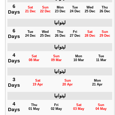
6
Sat
Sun
Mon
Tue
Wed
Thu
Days
21 Dec
22 Dec
23 Dec
24 Dec
25 Dec
26 Dec
ليتوانيا
6
Tue
Wed
Thu
Fri
Sat
Sun
Days
24 Dec
25 Dec
26 Dec
27 Dec
28 Dec
29 Dec
ليتوانيا
4
Sat
Sun
Mon
Tue
Days
08 Mar
09 Mar
10 Mar
11 Mar
ليتوانيا
3
Sat
Sun
Mon
Days
19 Apr
20 Apr
21 Apr
ليتوانيا
4
Thu
Fri
Sat
Sun
Days
01 May
02 May
03 May
04 May