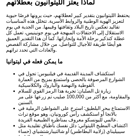
لماذا يعتز الليتوانيون بعطلاتهم
يحتفظ الليتوانيون بتقدير كبير لعطلاتهم، حيث يرونها فرصًا حيوية
لتعزيز الهوية الوطنية والروابط الأسرية. تتخلل هذه المناسبات
تقاليد تعكس تاريخ البلاد وثقافتها وقيمها. من الجدية في يوم
الاستقلال إلى الاحتفالات المبهجة في يوم جونينيس، تعمل كل
عطلة كتذكير برحلة الأمة وإنجازاتها. كما أن هذا التقدير العميق
هو أيضًا طريقة للأجيال للتواصل، من خلال مشاركة القصص
والعادات التي تحدد تراثهم.
ما يمكن فعله في ليتوانيا
استكشاف المدينة القديمة في فيلنيوس: تجول في
الشوارع المرصوفة بالحصى واستمتع بمزيج من العمارة
القوطية والنهضة والباروك والكلاسيكية.
زيارة تل الصلبان: تجربة هذا الرمز القوي للسلام
والمقاومة، مع أكثر من 100,000 صليب تم زرعها على مر
السنين.
الاستمتاع ببحر البلطيق: استرخِ على الشواطئ الرملية في
بالانجا أو استكشف رأس كورونيان، وهو موقع تراث
عالمي لليونسكو معروف بمناظره الطبيعية الفريدة.
اكتشاف المطبخ الليتواني: دلل نفسك بأطباق تقليدية مثل
سيبيليناي (زلابية البطاطس) أو شالتيبارشتشياي (حساء