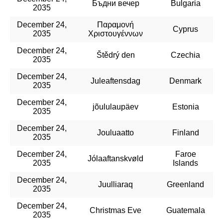
Бъдни вечер
Bulgaria
2035
December 24,
Παραμονή
Cyprus
2035
Χριστουγέννων
December 24,
Štědrý den
Czechia
2035
December 24,
Juleaftensdag
Denmark
2035
December 24,
jõululaupäev
Estonia
2035
December 24,
Jouluaatto
Finland
2035
December 24,
Faroe
Jólaaftanskvøld
2035
Islands
December 24,
Juulliaraq
Greenland
2035
December 24,
Christmas Eve
Guatemala
2035