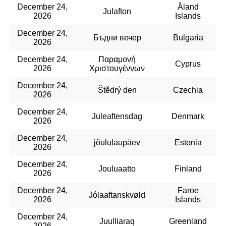
December 24,
Åland
Julafton
2026
Islands
December 24,
Бъдни вечер
Bulgaria
2026
December 24,
Παραμονή
Cyprus
2026
Χριστουγέννων
December 24,
Štědrý den
Czechia
2026
December 24,
Juleaftensdag
Denmark
2026
December 24,
jõululaupäev
Estonia
2026
December 24,
Jouluaatto
Finland
2026
December 24,
Faroe
Jólaaftanskvøld
2026
Islands
December 24,
Juulliaraq
Greenland
2026