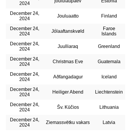
jõululaupäev
Estonia
2024
December 24,
Jouluaatto
Finland
2024
December 24,
Faroe
Jólaaftanskvøld
2024
Islands
December 24,
Juulliaraq
Greenland
2024
December 24,
Christmas Eve
Guatemala
2024
December 24,
Aðfangadagur
Iceland
2024
December 24,
Heiliger Abend
Liechtenstein
2024
December 24,
Šv. Kūčios
Lithuania
2024
December 24,
Ziemassvētku vakars
Latvia
2024