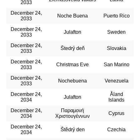
2033
December 24,
Noche Buena
Puerto Rico
2033
December 24,
Julafton
Sweden
2033
December 24,
Štedrý deň
Slovakia
2033
December 24,
Christmas Eve
San Marino
2033
December 24,
Nochebuena
Venezuela
2033
December 24,
Åland
Julafton
2034
Islands
December 24,
Παραμονή
Cyprus
2034
Χριστουγέννων
December 24,
Štědrý den
Czechia
2034