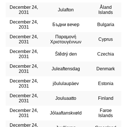
December 24,
Åland
Julafton
2031
Islands
December 24,
Бъдни вечер
Bulgaria
2031
December 24,
Παραμονή
Cyprus
2031
Χριστουγέννων
December 24,
Štědrý den
Czechia
2031
December 24,
Juleaftensdag
Denmark
2031
December 24,
jõululaupäev
Estonia
2031
December 24,
Jouluaatto
Finland
2031
December 24,
Faroe
Jólaaftanskvøld
2031
Islands
December 24,