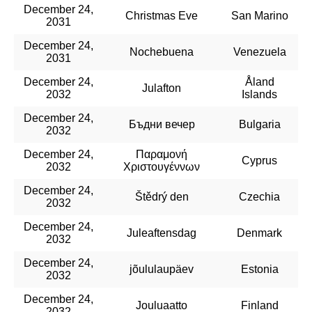
December 24,
Christmas Eve
San Marino
2031
December 24,
Nochebuena
Venezuela
2031
December 24,
Åland
Julafton
2032
Islands
December 24,
Бъдни вечер
Bulgaria
2032
December 24,
Παραμονή
Cyprus
2032
Χριστουγέννων
December 24,
Štědrý den
Czechia
2032
December 24,
Juleaftensdag
Denmark
2032
December 24,
jõululaupäev
Estonia
2032
December 24,
Jouluaatto
Finland
2032