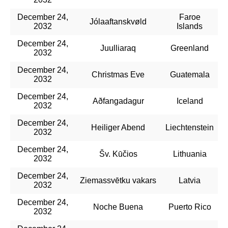
December 24,
Faroe
Jólaaftanskvøld
2032
Islands
December 24,
Juulliaraq
Greenland
2032
December 24,
Christmas Eve
Guatemala
2032
December 24,
Aðfangadagur
Iceland
2032
December 24,
Heiliger Abend
Liechtenstein
2032
December 24,
Šv. Kūčios
Lithuania
2032
December 24,
Ziemassvētku vakars
Latvia
2032
December 24,
Noche Buena
Puerto Rico
2032