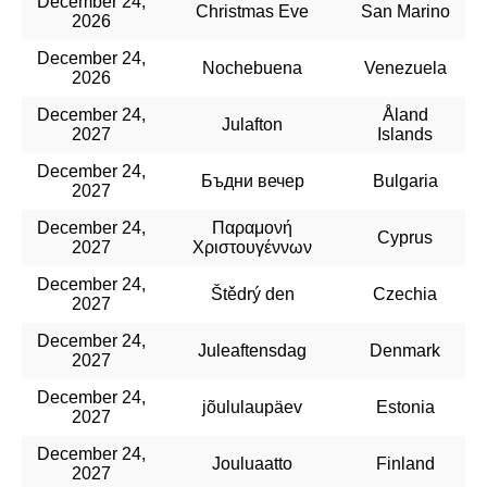
December 24,
Christmas Eve
San Marino
2026
December 24,
Nochebuena
Venezuela
2026
December 24,
Åland
Julafton
2027
Islands
December 24,
Бъдни вечер
Bulgaria
2027
December 24,
Παραμονή
Cyprus
2027
Χριστουγέννων
December 24,
Štědrý den
Czechia
2027
December 24,
Juleaftensdag
Denmark
2027
December 24,
jõululaupäev
Estonia
2027
December 24,
Jouluaatto
Finland
2027