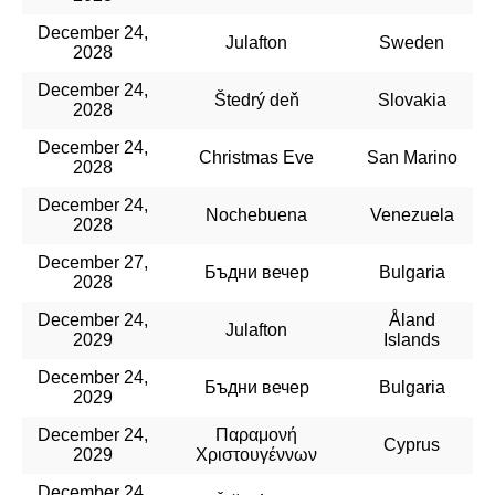
December 24,
Julafton
Sweden
2028
December 24,
Štedrý deň
Slovakia
2028
December 24,
Christmas Eve
San Marino
2028
December 24,
Nochebuena
Venezuela
2028
December 27,
Бъдни вечер
Bulgaria
2028
December 24,
Åland
Julafton
2029
Islands
December 24,
Бъдни вечер
Bulgaria
2029
December 24,
Παραμονή
Cyprus
2029
Χριστουγέννων
December 24,