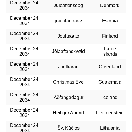
December 24,
Juleaftensdag
Denmark
2034
December 24,
jõululaupäev
Estonia
2034
December 24,
Jouluaatto
Finland
2034
December 24,
Faroe
Jólaaftanskvøld
2034
Islands
December 24,
Juulliaraq
Greenland
2034
December 24,
Christmas Eve
Guatemala
2034
December 24,
Aðfangadagur
Iceland
2034
December 24,
Heiliger Abend
Liechtenstein
2034
December 24,
Šv. Kūčios
Lithuania
2034