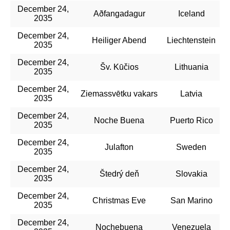
December 24,
Aðfangadagur
Iceland
2035
December 24,
Heiliger Abend
Liechtenstein
2035
December 24,
Šv. Kūčios
Lithuania
2035
December 24,
Ziemassvētku vakars
Latvia
2035
December 24,
Noche Buena
Puerto Rico
2035
December 24,
Julafton
Sweden
2035
December 24,
Štedrý deň
Slovakia
2035
December 24,
Christmas Eve
San Marino
2035
December 24,
Nochebuena
Venezuela