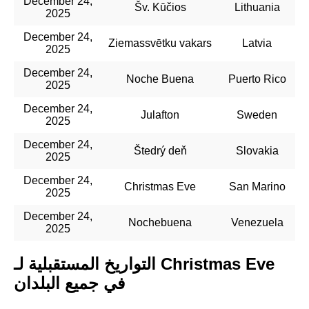
December 24,
Šv. Kūčios
Lithuania
2025
December 24,
Ziemassvētku vakars
Latvia
2025
December 24,
Noche Buena
Puerto Rico
2025
December 24,
Julafton
Sweden
2025
December 24,
Štedrý deň
Slovakia
2025
December 24,
Christmas Eve
San Marino
2025
December 24,
Nochebuena
Venezuela
2025
التواريخ المستقبلية لـ Christmas Eve
في جميع البلدان