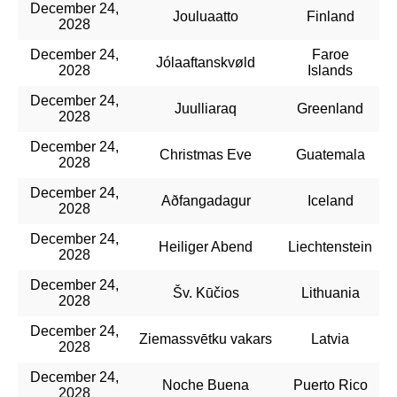
December 24,
Jouluaatto
Finland
2028
December 24,
Faroe
Jólaaftanskvøld
2028
Islands
December 24,
Juulliaraq
Greenland
2028
December 24,
Christmas Eve
Guatemala
2028
December 24,
Aðfangadagur
Iceland
2028
December 24,
Heiliger Abend
Liechtenstein
2028
December 24,
Šv. Kūčios
Lithuania
2028
December 24,
Ziemassvētku vakars
Latvia
2028
December 24,
Noche Buena
Puerto Rico
2028