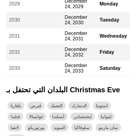
December
2029
Monday
24, 2029
December
2030
Tuesday
24, 2030
December
2031
Wednesday
24, 2031
December
2032
Friday
24, 2032
December
2033
Saturday
24, 2033
البلدان التي تحتفل بـ Christmas Eve
استونيا
الدنمارك
التشيك
قبرص
بلغاريا
ليتوانيا
ليختنشتاين
أيسلندا
غواتيمالا
فنلندا
سان مارينو
سلوفاكيا
السويد
بورتوريكو
لاتفيا