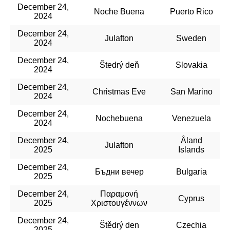
December 24,
Noche Buena
Puerto Rico
2024
December 24,
Julafton
Sweden
2024
December 24,
Štedrý deň
Slovakia
2024
December 24,
Christmas Eve
San Marino
2024
December 24,
Nochebuena
Venezuela
2024
December 24,
Åland
Julafton
2025
Islands
December 24,
Бъдни вечер
Bulgaria
2025
December 24,
Παραμονή
Cyprus
2025
Χριστουγέννων
December 24,
Štědrý den
Czechia
2025