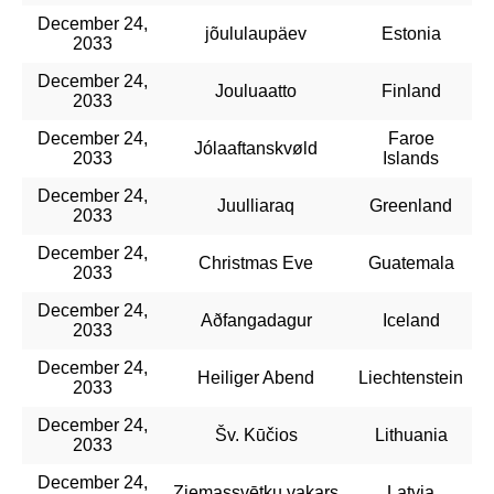
December 24,
jõululaupäev
Estonia
2033
December 24,
Jouluaatto
Finland
2033
December 24,
Faroe
Jólaaftanskvøld
2033
Islands
December 24,
Juulliaraq
Greenland
2033
December 24,
Christmas Eve
Guatemala
2033
December 24,
Aðfangadagur
Iceland
2033
December 24,
Heiliger Abend
Liechtenstein
2033
December 24,
Šv. Kūčios
Lithuania
2033
December 24,
Ziemassvētku vakars
Latvia