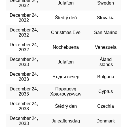
December 24,
Julafton
Sweden
2032
December 24,
Štedrý deň
Slovakia
2032
December 24,
Christmas Eve
San Marino
2032
December 24,
Nochebuena
Venezuela
2032
December 24,
Åland
Julafton
2033
Islands
December 24,
Бъдни вечер
Bulgaria
2033
December 24,
Παραμονή
Cyprus
2033
Χριστουγέννων
December 24,
Štědrý den
Czechia
2033
December 24,
Juleaftensdag
Denmark
2033