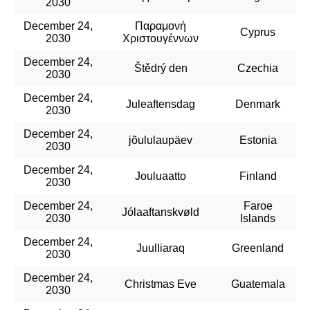
2030
December 24,
Παραμονή
Cyprus
2030
Χριστουγέννων
December 24,
Štědrý den
Czechia
2030
December 24,
Juleaftensdag
Denmark
2030
December 24,
jõululaupäev
Estonia
2030
December 24,
Jouluaatto
Finland
2030
December 24,
Faroe
Jólaaftanskvøld
2030
Islands
December 24,
Juulliaraq
Greenland
2030
December 24,
Christmas Eve
Guatemala
2030