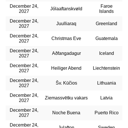
December 24,
Faroe
Jólaaftanskvøld
2027
Islands
December 24,
Juulliaraq
Greenland
2027
December 24,
Christmas Eve
Guatemala
2027
December 24,
Aðfangadagur
Iceland
2027
December 24,
Heiliger Abend
Liechtenstein
2027
December 24,
Šv. Kūčios
Lithuania
2027
December 24,
Ziemassvētku vakars
Latvia
2027
December 24,
Noche Buena
Puerto Rico
2027
December 24,
Julafton
Sweden