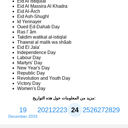
Eid Al Istiqulal
Eid Al Massira Al Khadra
Eid Al-Ârch
Eid Ash-Shughl
Id Yennayer
Oued Ed-Dahab Day
Ras l' âm
Takdim watikat al-istiqlal
Thawrat al malik wa shâab
Eid El Jala'
Independence Day
Labour Day
Martyrs' Day
New Year's Day
Republic Day
Revolution and Youth Day
Victory Day
Women's Day
مزيد من المعلومات حول هذه التواريخ:
19
20
21
22
23
24
25
26
27
28
29
December 2033