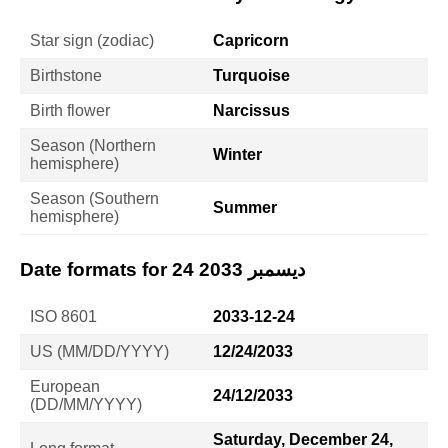
Star sign (zodiac)
Capricorn
Birthstone
Turquoise
Birth flower
Narcissus
Season (Northern
Winter
hemisphere)
Season (Southern
Summer
hemisphere)
Date formats for 24 ديسمبر 2033
ISO 8601
2033-12-24
US (MM/DD/YYYY)
12/24/2033
European
24/12/2033
(DD/MM/YYYY)
Saturday, December 24,