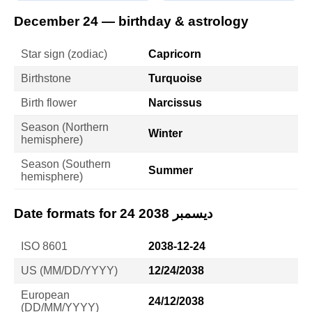
December 24 — birthday & astrology
Star sign (zodiac)
Capricorn
Birthstone
Turquoise
Birth flower
Narcissus
Season (Northern
Winter
hemisphere)
Season (Southern
Summer
hemisphere)
Date formats for 24 ديسمبر 2038
ISO 8601
2038-12-24
US (MM/DD/YYYY)
12/24/2038
European
24/12/2038
(DD/MM/YYYY)